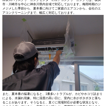
市・川崎市を中心に神奈川県内全域で対応しております。梅雨時期のジ
メジメした季節から、夏本番に向けてご家庭のエアコンから、会社のエ
アコンクリーニングまで、幅広く対応しております。
また、夏本番の猛暑になると、1番多いトラブルが、カビやホコリ詰まり
による、水漏れ現象。特に湿度の高い日に、室内に水がボタボタと落ち
ることがあります。そうなると、直ぐに現場対応が必要な状況となり、