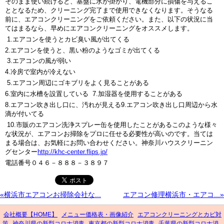
そのまま使い続けると、基盤に水が掛かり、電機部分に損傷を与えるこ
ととなるため、クリーニング完了まで使用できなくなります。そうなる
前に、エアコンクリーニングをご依頼ください。また、以下の状況に当
てはまるなら、早めにエアコンクリーニングをオススメします。
1.エアコンを使うとカビ臭い風が出てくる
2.エアコンを使うと、黒い粉のようなゴミが出てくる
3.エアコンの風が弱い
4.冷房で室内が冷えない
5.エアコン周辺にゴキブリをよく見ることがある
6.室内に水槽を設置している 7.加湿器を使用することがある
8.エアコン吹き出し口に、汚れが見える9.エアコン吹き出し口周辺から水
滴が付いてる
10.市販のエアコン洗浄スプレー缶を使用したことがあるこのような様々
な状況が、エアコンお掃除をプロに任せる必要性が高いのです。当ては
まる場合は、お気軽にお問い合わせください。神奈川ハウスクリーニン
グセンター
http://khc-center.flips.jp/
電話番号０４６－８８８－３８９７
«横浜市エアコンお掃除会社な...
エアコン修理横浜市・エアコ...»
会社概要【HOME】
メニュー価格表・画像紹介
エアコンクリーニングとカビ対
策
神奈川県の新型コロナ消毒
東京都の新型コロナ消毒
千葉県の新型コロナ消